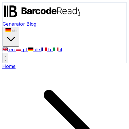
Generator
Blog
de
en
pl
de
fr
it
Home