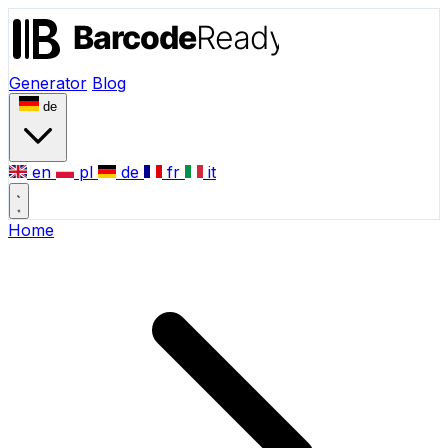
Generator
Blog
de
en
pl
de
fr
it
Home