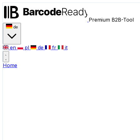
Premium B2B-Tool
de
en
pl
de
fr
it
Home