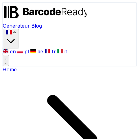
Générateur
Blog
fr
en
pl
de
fr
it
Home