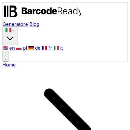
Generatore
Blog
it
en
pl
de
fr
it
Home