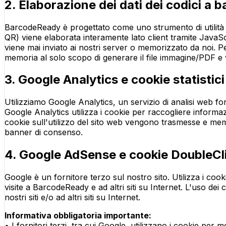
2. Elaborazione dei dati dei codici a ba
BarcodeReady è progettato come uno strumento di utilità a
QR) viene elaborata interamente lato client tramite JavaSc
viene mai inviato ai nostri server o memorizzato da noi. P
memoria al solo scopo di generare il file immagine/PDF e 
3. Google Analytics e cookie statistici
Utilizziamo Google Analytics, un servizio di analisi web fo
Google Analytics utilizza i cookie per raccogliere informa
cookie sull'utilizzo del sito web vengono trasmesse e memor
banner di consenso.
4. Google AdSense e cookie DoubleC
Google è un fornitore terzo sul nostro sito. Utilizza i cook
visite a BarcodeReady e ad altri siti su Internet. L'uso dei
nostri siti e/o ad altri siti su Internet.
Informativa obbligatoria importante:
• I fornitori terzi, tra cui Google, utilizzano i cookie per 