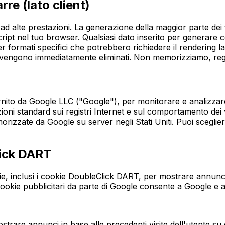
rre (lato client)
d alte prestazioni. La generazione della maggior parte dei
ript nel tuo browser. Qualsiasi dato inserito per generare 
er formati specifici che potrebbero richiedere il rendering 
vengono immediatamente eliminati. Non memorizziamo, regist
rnito da Google LLC ("Google"), per monitorare e analizzare 
zioni standard sui registri Internet e sul comportamento dei 
izzate da Google su server negli Stati Uniti. Puoi scegliere 
lick DART
ie, inclusi i cookie DoubleClick DART, per mostrare annunci p
 cookie pubblicitari da parte di Google consente a Google e a
mostrare annunci in base alle precedenti visite dell'utente su q