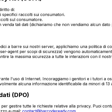
ritto di:
 specifici raccolti sui consumatori.
accolti sul consumatore.
n venda tali dati (dichiariamo che non vendiamo alcun dato 
i a barre sui nostri server, applichiamo una politica di con
li user-agent per scopi di sicurezza) vengono automaticamente
ntire la massima sicurezza a tutte le interazioni con il nost
rante l'uso di Internet. Incoraggiamo i genitori e i tutori a 
olmente alcuna informazione identificabile da minori di 13 
 dati (DPO)
er gestire tutte le richieste relative alla privacy. Puoi cont
rizzo e-mail:
contact@barcodeready.com
.