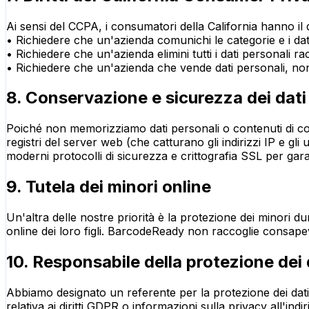
Ai sensi del CCPA, i consumatori della California hanno il di
• Richiedere che un'azienda comunichi le categorie e i dati
• Richiedere che un'azienda elimini tutti i dati personali r
• Richiedere che un'azienda che vende dati personali, no
8. Conservazione e sicurezza dei dati
Poiché non memorizziamo dati personali o contenuti di codic
registri del server web (che catturano gli indirizzi IP e g
moderni protocolli di sicurezza e crittografia SSL per gara
9. Tutela dei minori online
Un'altra delle nostre priorità è la protezione dei minori du
online dei loro figli. BarcodeReady non raccoglie consapev
10. Responsabile della protezione dei
Abbiamo designato un referente per la protezione dei dati p
relativa ai diritti GDPR o informazioni sulla privacy all'indi