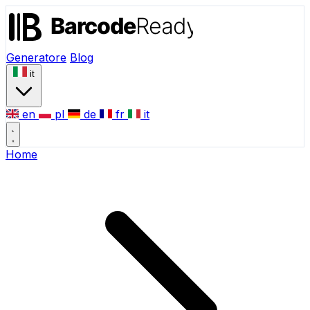
Generatore
Blog
it
en
pl
de
fr
it
Home