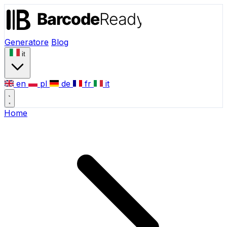
Generatore
Blog
it
en
pl
de
fr
it
Home