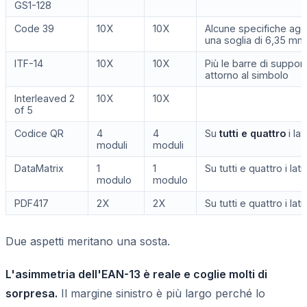
GS1-128
Code 39
10X
10X
Alcune specifiche ag
una soglia di 6,35 mm
ITF-14
10X
10X
Più le barre di suppor
attorno al simbolo
Interleaved 2
10X
10X
of 5
Codice QR
4
4
Su
tutti e quattro
i lati
moduli
moduli
DataMatrix
1
1
Su tutti e quattro i lati
modulo
modulo
PDF417
2X
2X
Su tutti e quattro i lati
Due aspetti meritano una sosta.
L'asimmetria dell'EAN-13 è reale e coglie molti di
sorpresa.
Il margine sinistro è più largo perché lo