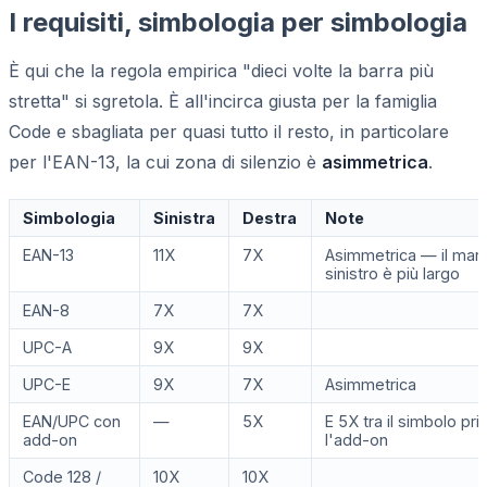
I requisiti, simbologia per simbologia
È qui che la regola empirica "dieci volte la barra più
stretta" si sgretola. È all'incirca giusta per la famiglia
Code e sbagliata per quasi tutto il resto, in particolare
per l'EAN-13, la cui zona di silenzio è
asimmetrica
.
Simbologia
Sinistra
Destra
Note
EAN-13
11X
7X
Asimmetrica — il mar
sinistro è più largo
EAN-8
7X
7X
UPC-A
9X
9X
UPC-E
9X
7X
Asimmetrica
EAN/UPC con
—
5X
E 5X tra il simbolo pri
add-on
l'add-on
Code 128 /
10X
10X