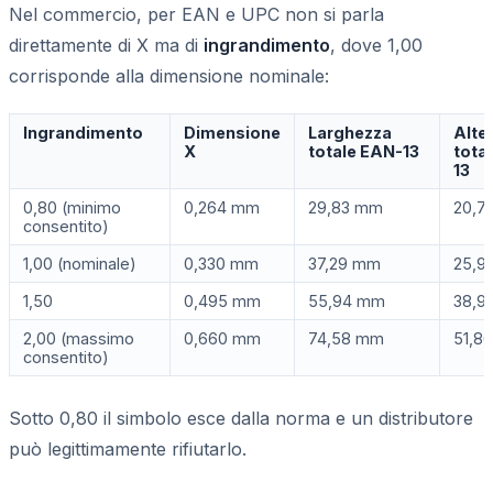
Nel commercio, per EAN e UPC non si parla
direttamente di X ma di
ingrandimento
, dove 1,00
corrisponde alla dimensione nominale:
Ingrandimento
Dimensione
Larghezza
Alte
X
totale EAN-13
tota
13
0,80 (minimo
0,264 mm
29,83 mm
20,7
consentito)
1,00 (nominale)
0,330 mm
37,29 mm
25,9
1,50
0,495 mm
55,94 mm
38,9
2,00 (massimo
0,660 mm
74,58 mm
51,8
consentito)
Sotto 0,80 il simbolo esce dalla norma e un distributore
può legittimamente rifiutarlo.