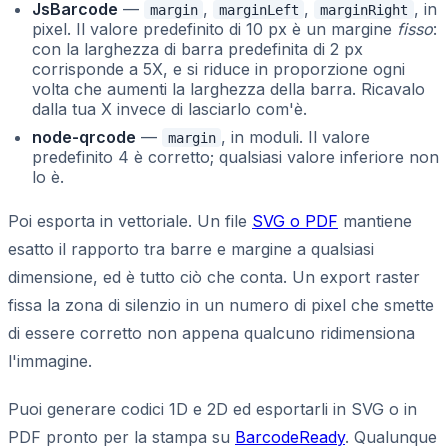
JsBarcode
—
,
,
, in
margin
marginLeft
marginRight
pixel. Il valore predefinito di 10 px è un margine
fisso
:
con la larghezza di barra predefinita di 2 px
corrisponde a 5X, e si riduce in proporzione ogni
volta che aumenti la larghezza della barra. Ricavalo
dalla tua X invece di lasciarlo com'è.
node-qrcode
—
, in moduli. Il valore
margin
predefinito 4 è corretto; qualsiasi valore inferiore non
lo è.
Poi esporta in vettoriale. Un file
SVG o PDF
mantiene
esatto il rapporto tra barre e margine a qualsiasi
dimensione, ed è tutto ciò che conta. Un export raster
fissa la zona di silenzio in un numero di pixel che smette
di essere corretto non appena qualcuno ridimensiona
l'immagine.
Puoi generare codici 1D e 2D ed esportarli in SVG o in
PDF pronto per la stampa su
BarcodeReady
. Qualunque