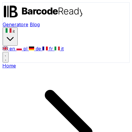
Generatore
Blog
it
en
pl
de
fr
it
Home