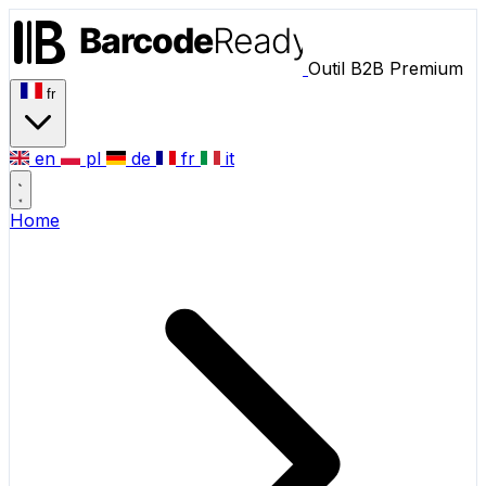
Outil B2B Premium
fr
en
pl
de
fr
it
Home